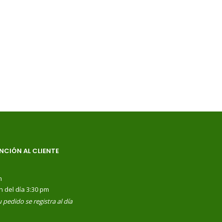
NCIÓN AL CLIENTE
m
n del día 3:30 pm
 pedido se registra al día