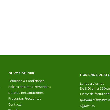
OLIVOS DEL SUR
HORARIOS DE ATE
Términos & Condiciones
Lunes a Viernes
.
Politica de Datos Personales
De 8:00 am a 6:30 p
Libro de Reclamaciones
Cierre de facturació
Preguntas Frecuentes
(
pasado el horario su
Contacto
siguiente
).