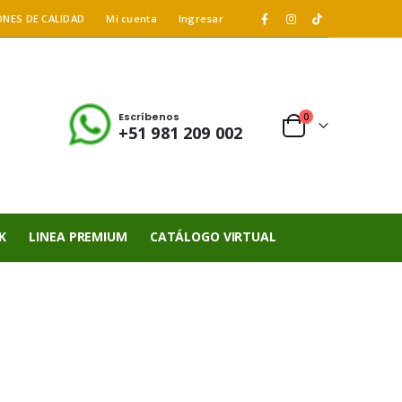
ONES DE CALIDAD
Mi cuenta
Ingresar
Escríbenos
0
+51 981 209 002
K
LINEA PREMIUM
CATÁLOGO VIRTUAL