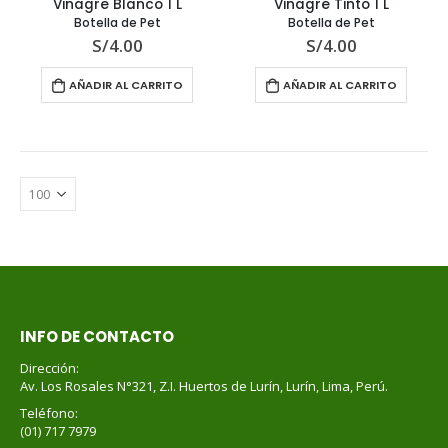
Vinagre Blanco 1 L
Vinagre Tinto 1 L
Botella de Pet
Botella de Pet
S/
4.00
S/
4.00
AÑADIR AL CARRITO
AÑADIR AL CARRITO
Té de Coco Tropical Display x 20 sobres x 2g c/u
Té de Coco Tropical Display x 20 sobres x 2g c/u
Battler
Battler
S/
11.90
S/
11.90
Té Verde Jazmine Display x 20 sobres x 2g c/u
Té Verde Jazmine Display x 20 sobres x 2g c/u
Battler
Battler
S/
11.90
S/
11.90
Té English Breakfast (Té Negro) Display x 20 sobres x 2g c/u
Té English Breakfast (Té Negro) Display x 20 sobres x 2g c/u
Battler
Battler
INFO DE CONTACTO
S/
11.90
S/
11.90
Dirección:
Av. Los Rosales N°321, Z.I. Huertos de Lurín, Lurín, Lima, Perú.
Té de Cerezo Cherry Blossom Display x 20 sobres x 2g c/u
Té de Cerezo Cherry Blossom Display x 20 sobres x 2g c/u
Teléfono:
Battler
Battler
(01) 717 7979