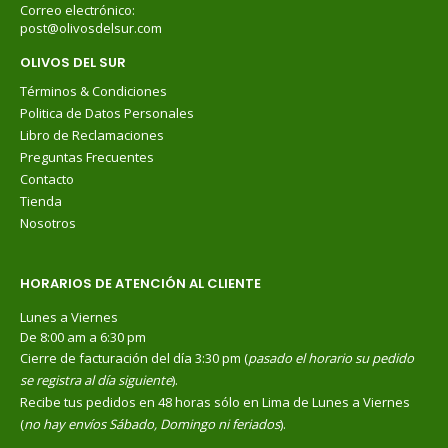
S/
11.90
S/
11.90
Correo electrónico:
post@olivosdelsur.com
OLIVOS DEL SUR
Términos & Condiciones
Politica de Datos Personales
Libro de Reclamaciones
Preguntas Frecuentes
Contacto
Tienda
Nosotros
HORARIOS DE ATENCIÓN AL CLIENTE
Lunes a Viernes
De 8:00 am a 6:30 pm
Cierre de facturación del día 3:30 pm (
pasado el horario su pedido
se registra al día siguiente
).
Recibe tus pedidos en 48 horas sólo en Lima de Lunes a Viernes
(
no hay envíos Sábado, Domingo ni feriados
).