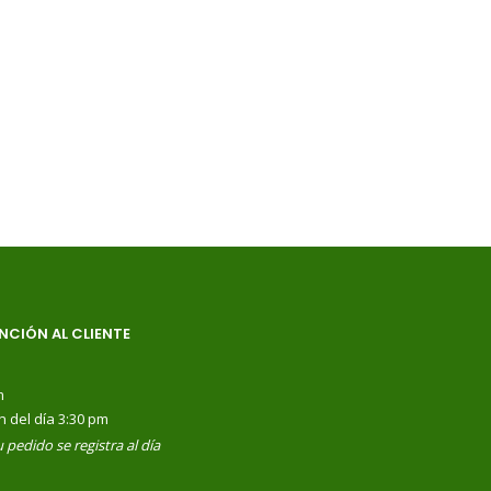
NCIÓN AL CLIENTE
m
n del día 3:30 pm
 pedido se registra al día