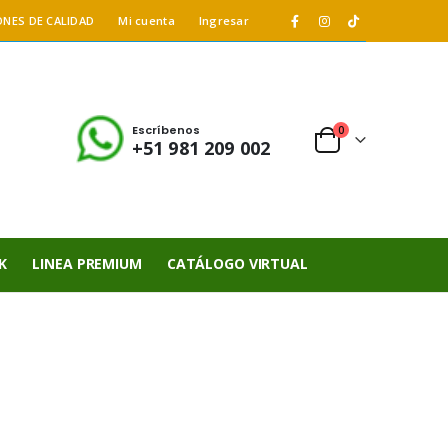
ONES DE CALIDAD
Mi cuenta
Ingresar
Escríbenos
0
+51 981 209 002
K
LINEA PREMIUM
CATÁLOGO VIRTUAL