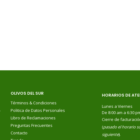
OLIVOS DEL SUR
HORARIOS DE ATE
Términos & Condiciones
Lunes a Viernes
.
Politica de Datos Personales
De 8:00 am a 6:30 p
Libro de Reclamaciones
Cierre de facturació
Preguntas Frecuentes
(
pasado el horario su
Contacto
siguiente
).