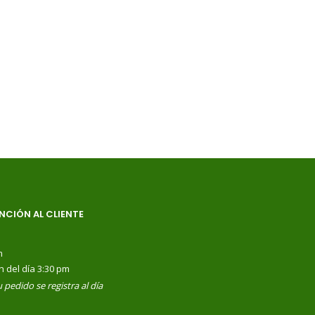
NCIÓN AL CLIENTE
m
n del día 3:30 pm
 pedido se registra al día