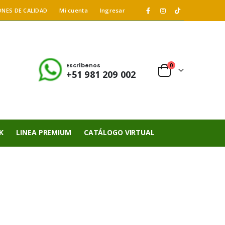
ONES DE CALIDAD
Mi cuenta
Ingresar
Escríbenos
0
+51 981 209 002
K
LINEA PREMIUM
CATÁLOGO VIRTUAL