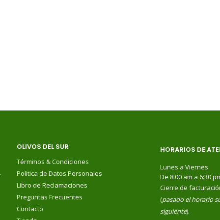
OLIVOS DEL SUR
HORARIOS DE ATE
Términos & Condiciones
Lunes a Viernes
.
Politica de Datos Personales
De 8:00 am a 6:30 p
Libro de Reclamaciones
Cierre de facturació
Preguntas Frecuentes
(
pasado el horario su
Contacto
siguiente
).