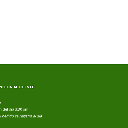
NCIÓN AL CLIENTE
m
n del día 3:30 pm
 pedido se registra al día