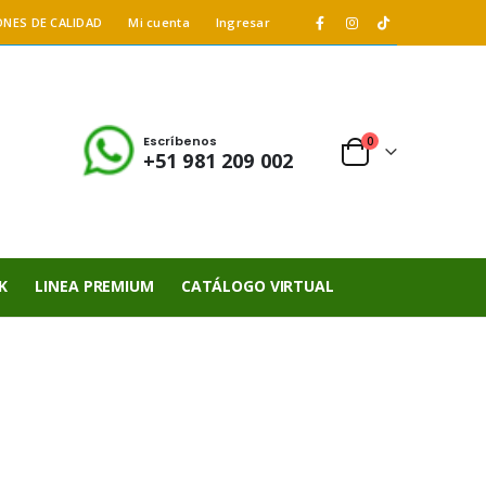
ONES DE CALIDAD
Mi cuenta
Ingresar
Escríbenos
0
+51 981 209 002
K
LINEA PREMIUM
CATÁLOGO VIRTUAL