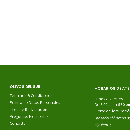
OLIVOS DEL SUR
HORARIOS DE ATE
Términos & Condiciones
Lunes a Viernes
.
Politica de Datos Personales
De 8:00 am a 6:30 p
Libro de Reclamaciones
Cierre de facturació
Preguntas Frecuentes
(
pasado el horario su
Contacto
siguiente
).