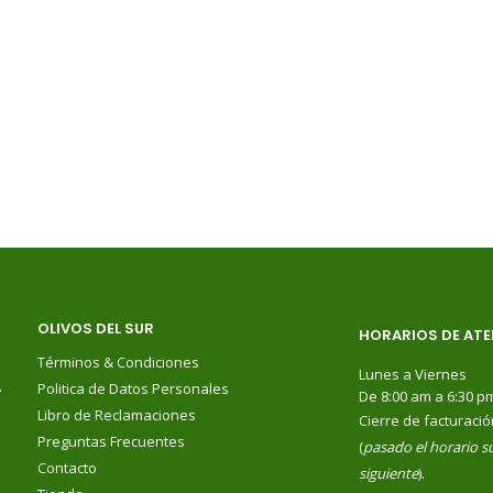
OLIVOS DEL SUR
HORARIOS DE ATE
Términos & Condiciones
Lunes a Viernes
.
Politica de Datos Personales
De 8:00 am a 6:30 p
Libro de Reclamaciones
Cierre de facturació
Preguntas Frecuentes
(
pasado el horario su
Contacto
siguiente
).