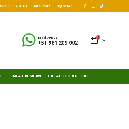
ONES DE CALIDAD
Mi cuenta
Ingresar
Escríbenos
0
+51 981 209 002
K
LINEA PREMIUM
CATÁLOGO VIRTUAL