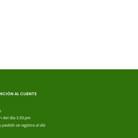
NCIÓN AL CLIENTE
m
n del día 3:30 pm
 pedido se registra al día