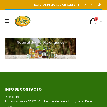
NATURAL DESDE SUS ORIGENES
0
INFO DE CONTACTO
Dirección:
Av. Los Rosales N°321, Z.I. Huertos de Lurín, Lurín, Lima, Perú.