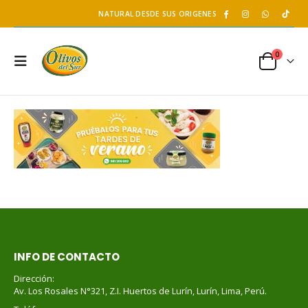
NATURAL DESDE SUS ORIGENES
0
INFO DE CONTACTO
Dirección:
Av. Los Rosales N°321, Z.I. Huertos de Lurín, Lurín, Lima, Perú.