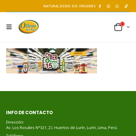
NATURAL DESDE SUS ORIGENES
0
INFO DE CONTACTO
Dirección:
Av. Los Rosales N°321, Z.I. Huertos de Lurín, Lurín, Lima, Perú.
Teléfono: