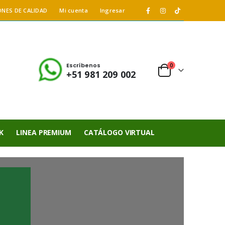
ONES DE CALIDAD
Mi cuenta
Ingresar
Escríbenos
0
+51 981 209 002
K
LINEA PREMIUM
CATÁLOGO VIRTUAL