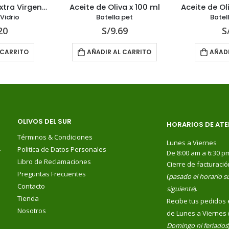
Aceite de Oliva Extra Virgen 500 ml
Aceite de Oliva x 100 ml
Vidrio
Botella pet
Botel
20
S/
9.69
S
 CARRITO
AÑADIR AL CARRITO
AÑADI
OLIVOS DEL SUR
HORARIOS DE ATE
Términos & Condiciones
Lunes a Viernes
.
Politica de Datos Personales
De 8:00 am a 6:30 p
Libro de Reclamaciones
Cierre de facturació
Preguntas Frecuentes
(
pasado el horario su
Contacto
siguiente
).
Tienda
Recibe tus pedidos 
Nosotros
de Lunes a Viernes 
Domingo ni feriados