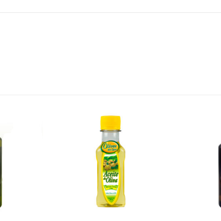
S/
52.50
S/
11.90
S/
61.75
Caldo de Pollo-
Té de Cerezo Cherry Blossom Display x 20 sobres x 2g c/u
227 gr
Battler
S/
26.40
S/
11.90
S/
31.00