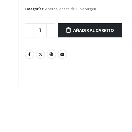
Categorías:
Aceites
,
Aceite de Oliva Virgen
AÑADIR AL CARRITO
Salsa Teriyaki -
Té de Coco Tropical Display x 20 sobres x 2g c/u
250 gr
Battler
S/
12.70
S/
11.90
S/
15.00
Marinado de Po
Té Verde Jazmine Display x 20 sobres x 2g c/u
410 ml
Battler
S/
32.30
S/
11.90
S/
38.00
Té English Breakfast (Té Negro) Display x 20 sobres x 2g c/u
2.4 kg
Battler