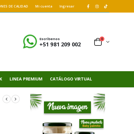
ONES DE CALIDAD
Mi cuenta
Ingresar
Escríbenos
0
+51 981 209 002
K
LINEA PREMIUM
CATÁLOGO VIRTUAL