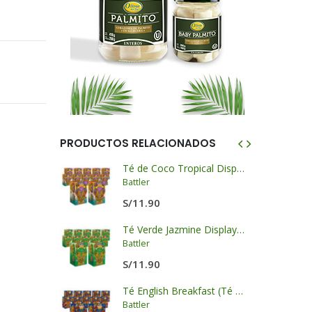
PRODUCTOS RELACIONADOS
 LKK
Té de Coco Tropical Display x 20 sobres x 2g c/u
Battler
S/
11.90
llo- LKK
Té Verde Jazmine Display x 20 sobres x 2g c/u
Battler
S/
11.90
Salsa de Ostión Panda - LKK
Té English Breakfast (Té Negro) Display x 20 sobres x 2g c/u
Battler