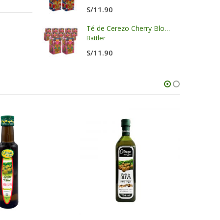
S/
11.90
 LKK
Té de Cerezo Cherry Blossom Display x 20 sobres x 2g c/u
Battler
S/
11.90