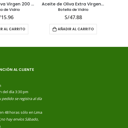
Aceite de Oliva Virgen 200 ml
Aceite de Oliva Extra Virgen 750 ml Premium
Acei
la de Vidrio
Botella de Vidrio
/
15.96
S/
47.88
R AL CARRITO
AÑADIR AL CARRITO
NCIÓN AL CLIENTE
m
n del día 3:30 pm
 pedido se registra al día
en 48 horas sólo en Lima
(
no hay envíos Sábado,
).