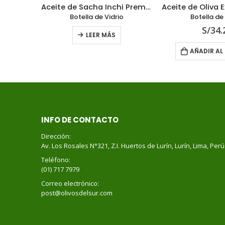
 200 ml
Aceite de Sacha Inchi Premium Extra Virgen 250 ml
o
Botella de Vidrio
Botella de 
S/
34.
LEER MÁS
RITO
AÑADIR AL
INFO DE CONTACTO
Dirección:
Av. Los Rosales N°321, Z.I. Huertos de Lurín, Lurín, Lima, Perú
Teléfono:
(01) 717 7979
Correo electrónico:
post@olivosdelsur.com