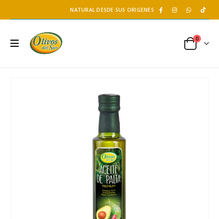
NATURAL DESDE SUS ORIGENES
0
Salsa Hoisin- LKK
Té de Coco Tropical Display x 20 sobres x 2g c/u
397 gr
Battler
S/
16.60
S/
11.90
S/
19.50