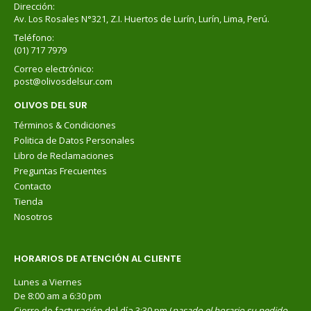
Dirección:
Av. Los Rosales N°321, Z.I. Huertos de Lurín, Lurín, Lima, Perú.
Teléfono:
(01) 717 7979
Correo electrónico:
post@olivosdelsur.com
OLIVOS DEL SUR
Términos & Condiciones
Politica de Datos Personales
Libro de Reclamaciones
Preguntas Frecuentes
Contacto
Tienda
Nosotros
HORARIOS DE ATENCIÓN AL CLIENTE
Lunes a Viernes
De 8:00 am a 6:30 pm
Cierre de facturación del día 3:30 pm (
pasado el horario su pedido