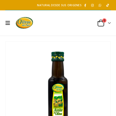
NATURAL DESDE SUS ORIGENES
0
Salsa Teriyaki -
Té de Coco Tropical Display x 20 sobres x 2g c/u
250 gr
Battler
S/
12.70
S/
11.90
S/
15.00