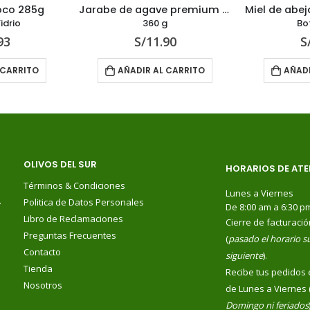
oco 285g
Jarabe de agave premium sabor a Clorofila
idrio
360 g
Bot
93
S/
11.90
S
 CARRITO
AÑADIR AL CARRITO
AÑADI
OLIVOS DEL SUR
HORARIOS DE ATE
Términos & Condiciones
Lunes a Viernes
.
Politica de Datos Personales
De 8:00 am a 6:30 p
Libro de Reclamaciones
Cierre de facturació
Preguntas Frecuentes
(
pasado el horario su
Contacto
siguiente
).
Tienda
Recibe tus pedidos 
Nosotros
de Lunes a Viernes 
Domingo ni feriados