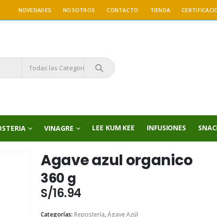
NOVEDADES
NOSOTROS
CONTACTO
TIENDA
CERTIFICACI
Todas las Categorías
LEE KUM KEE
INFUSIONES
SNAC
OSTERIA
VINAGRE
Agave azul organico
360 g
S/
16.94
Categorías:
Repostería
,
Ágave Azúl