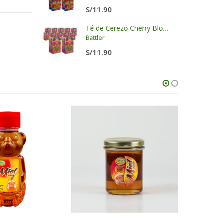
S/
11.90
Salsa para Barbacoa China Char Siu - LKK
Té de Cerezo Cherry Blossom Display x 20 sobres x 2g c/u
Battler
S/
11.90