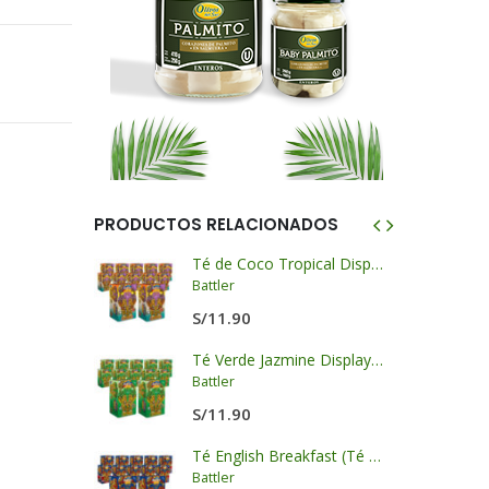
PRODUCTOS RELACIONADOS
KK
Té de Coco Tropical Display x 20 sobres x 2g c/u
Battler
S/
11.90
 LKK
Té Verde Jazmine Display x 20 sobres x 2g c/u
Battler
S/
11.90
KK
Té English Breakfast (Té Negro) Display x 20 sobres x 2g c/u
Battler