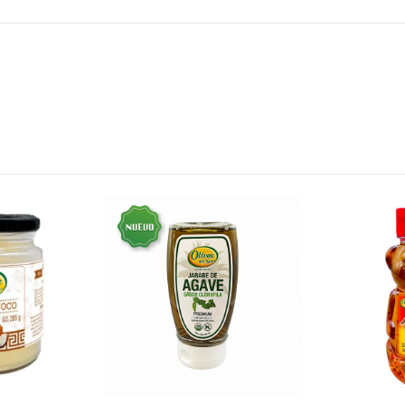
S/
16.60
S/
11.90
S/
19.50
Té de Cerezo Cherry Blossom Display x 20 sobres x 2g c/u
397 gr
Battler
S/
21.30
S/
11.90
S/
25.00