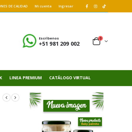
ONES DE CALIDAD
Mi cuenta
Ingresar
Escríbenos
0
+51 981 209 002
K
LINEA PREMIUM
CATÁLOGO VIRTUAL