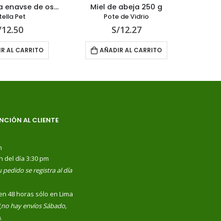
Miel de abeja enavse de oso 320 g
Miel de abeja 250 g
Aga
ella Pet
Pote de Vidrio
/
12.50
S/
12.27
R AL CARRITO
AÑADIR AL CARRITO
NCIÓN AL CLIENTE
m
n del día 3:30 pm
 pedido se registra al día
en 48 horas sólo en Lima
(
no hay envíos Sábado,
).