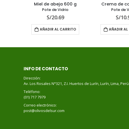
nico
Miel de abeja 600 g
Crema de c
Pote de Vidrio
Pote de V
S/
20.69
S/
10.
RITO
AÑADIR AL CARRITO
AÑADIR AL
INFO DE CONTACTO
Dirección:
Av. Los Rosales N°321, Z.I. Huertos de Lurín, Lurín, Lima, Perú
Teléfono:
(01) 717 7979
Correo electrónico:
post@olivosdelsur.com