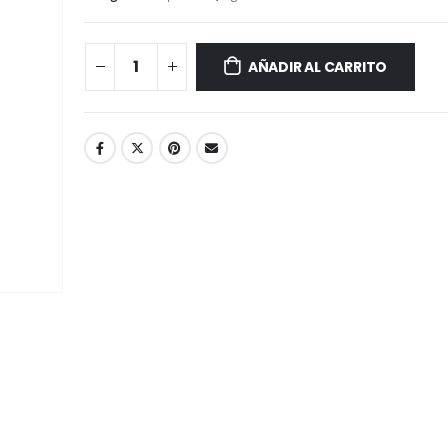
AÑADIR AL CARRITO
Salsa Hoisin- L
Té de Coco Tropical Display x 20 sobres x 2g c/u
2.27 kg
Battler
S/
60.60
S/
11.90
S/
71.25
Caldo de Pollo-
Té Verde Jazmine Display x 20 sobres x 2g c/u
227 gr
Battler
S/
26.40
S/
11.90
S/
31.00
Salsa Hoisin- L
Té English Breakfast (Té Negro) Display x 20 sobres x 2g c/u
397 gr
Battler