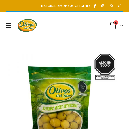
NATURAL DESDE SUS ORIGENES
0
Caldo de Pollo- LK
Té de Coco Tropical Display x 20 sobres x 2g c/u
227 gr
Battler
S/
26.40
S/
11.90
S/
31.00