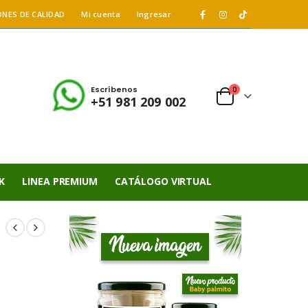
ONES DE CALIDAD
Mi cuenta
Ingresar
Escríbenos
0
+51 981 209 002
K
LINEA PREMIUM
CATÁLOGO VIRTUAL