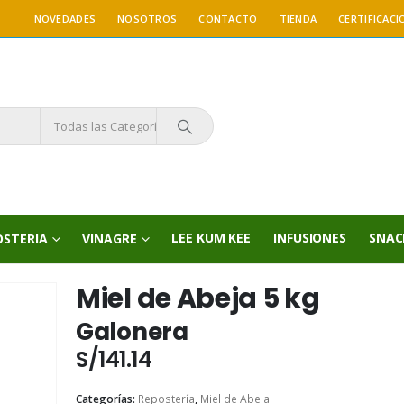
NOVEDADES
NOSOTROS
CONTACTO
TIENDA
CERTIFICACI
Todas las Categorías
LEE KUM KEE
INFUSIONES
SNAC
OSTERIA
VINAGRE
Miel de Abeja 5 kg
Galonera
S/
141.14
Categorías:
Repostería
,
Miel de Abeja