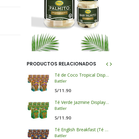
PRODUCTOS RELACIONADOS
Salsa de Frijoles Negros con Ajos - LKK
Té de Coco Tropical Display x 20 sobres x 2g c/u
Battler
S/
11.90
Salsa de Ostión Panda - LKK
Té Verde Jazmine Display x 20 sobres x 2g c/u
Battler
S/
11.90
llo- LKK
Té English Breakfast (Té Negro) Display x 20 sobres x 2g c/u
Battler