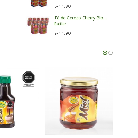
S/
11.90
Salsa de Soya libre de Gluten - LKK
Té de Cerezo Cherry Blossom Display x 20 sobres x 2g c/u
Battler
S/
11.90
AG