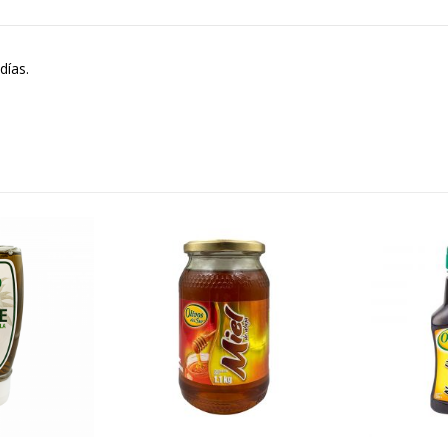
S/
32.30
S/
11.90
S/
38.00
Té de Cerezo Cherry Blossom Display x 20 sobres x 2g c/u
días.
500 ml
Battler
S/
24.60
S/
11.90
S/
29.00