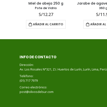
Miel de abeja 250 g
Pote de Vidrio
360 g
S/
12.27
S/
11.90
AÑADIR AL CARRITO
AÑADIR AL CARR
INFO DE CONTACTO
Dirección:
Av. Los Rosales N°321, Z.I. Huertos de Lurín, Lurín, Lima, Perú
Teléfono:
(01) 717 7979
Correo electrónico:
post@olivosdelsur.com