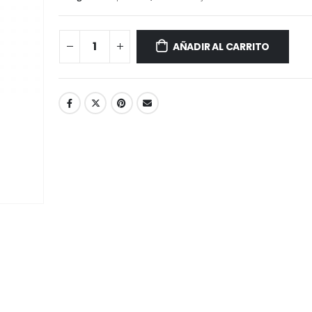
AÑADIR AL CARRITO
Té de Coco Tropical Display x 20 sobres x 2g c/u
368 gr
Battler
S/
21.30
S/
11.90
S/
25.00
Té Verde Jazmine Display x 20 sobres x 2g c/u
255 gr
Battler
S/
13.20
S/
11.90
S/
15.50
Marinado de Po
Té English Breakfast (Té Negro) Display x 20 sobres x 2g c/u
410 ml
Battler