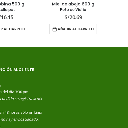
 500 g
Miel de abeja 600 g
Algarro
pet
Pote de Vidrio
Bot
15
S/
20.69
S/
CARRITO
AÑADIR AL CARRITO
L
NCIÓN AL CLIENTE
m
n del día 3:30 pm
 pedido se registra al día
en 48 horas sólo en Lima
(
no hay envíos Sábado,
).