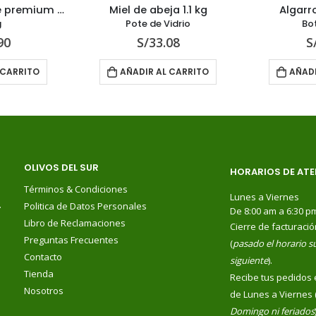
Jarabe de agave premium sabor a Clorofila
Miel de abeja 1.1 kg
Algarrobina
Pote de Vidrio
Botella 
S/
33.08
S/
16.
ITO
AÑADIR AL CARRITO
AÑADIR AL 
OLIVOS DEL SUR
HORARIOS DE ATE
Términos & Condiciones
Lunes a Viernes
.
Politica de Datos Personales
De 8:00 am a 6:30 p
Libro de Reclamaciones
Cierre de facturació
Preguntas Frecuentes
(
pasado el horario su
Contacto
siguiente
).
Tienda
Recibe tus pedidos 
Nosotros
de Lunes a Viernes 
Domingo ni feriados