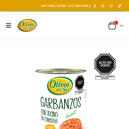
NATURAL DESDE SUS ORIGENES
0
Salsa de Ostión Panda - LKK
Té de Coco Tropical Display x 20 sobres x 2g c/u
510 gr
Battler
S/
22.50
S/
11.90
S/
26.50