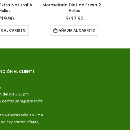
Mermelada Extra Natural Arándano 330 g
Mermelada Diet de Fresa 280 g
Helios
Helios
/
19.90
S/
17.90
R AL CARRITO
AÑADIR AL CARRITO
NCIÓN AL CLIENTE
m
n del día 3:30 pm
 pedido se registra al día
en 48 horas sólo en Lima
(
no hay envíos Sábado,
).