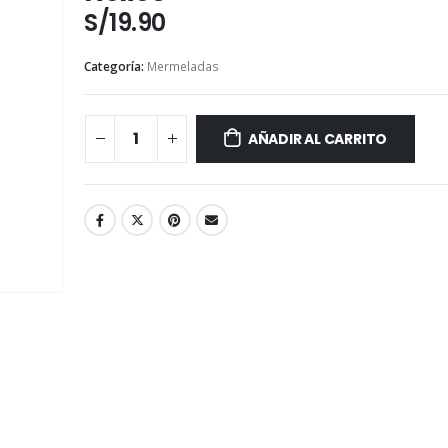
S/
19.90
Categoría:
Mermeladas
AÑADIR AL CARRITO
Té de Coco Tropical Display x 20 sobres x 2g c/u
207 ml
Battler
S/
25.00
S/
11.90
S/
29.50
Té Verde Jazmine Display x 20 sobres x 2g c/u
500 ml
Battler
S/
10.60
S/
11.90
S/
12.50
Té English Breakfast (Té Negro) Display x 20 sobres x 2g c/u
255 gr
Battler