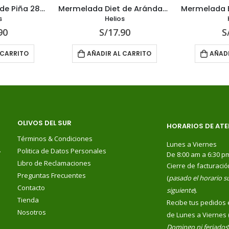
Mermelada Diet de Piña 280 g
Mermelada Diet de Arándano 280 g
s
Helios
90
S/
17.90
S
 CARRITO
AÑADIR AL CARRITO
AÑADI
OLIVOS DEL SUR
HORARIOS DE ATE
Términos & Condiciones
Lunes a Viernes
.
Politica de Datos Personales
De 8:00 am a 6:30 p
Libro de Reclamaciones
Cierre de facturació
Preguntas Frecuentes
(
pasado el horario su
Contacto
siguiente
).
Tienda
Recibe tus pedidos 
Nosotros
de Lunes a Viernes 
Domingo ni feriados