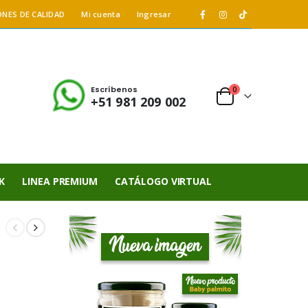
ONES DE CALIDAD
Mi cuenta
Ingresar
Escríbenos
0
+51 981 209 002
K
LINEA PREMIUM
CATÁLOGO VIRTUAL