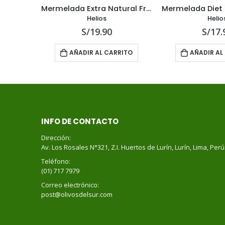
Mermelada Extra de Fresa 340 g
Mermelada Extra Natural Fresa 330 g
Helios
Helio
S/
19.90
S/
17.
RITO
AÑADIR AL CARRITO
AÑADIR AL
INFO DE CONTACTO
Dirección:
Av. Los Rosales N°321, Z.I. Huertos de Lurín, Lurín, Lima, Perú
Teléfono:
(01) 717 7979
Correo electrónico:
post@olivosdelsur.com