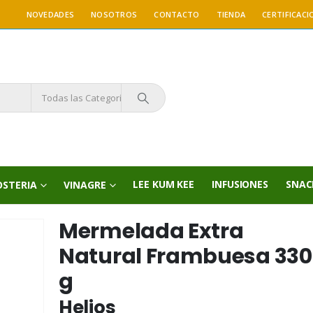
NOVEDADES
NOSOTROS
CONTACTO
TIENDA
CERTIFICACI
Todas las Categorías
LEE KUM KEE
INFUSIONES
SNAC
OSTERIA
VINAGRE
Mermelada Extra
Natural Frambuesa 330
g
Helios