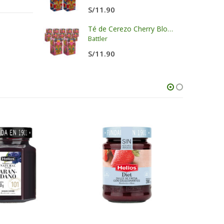
S/
11.90
KK
Té de Cerezo Cherry Blossom Display x 20 sobres x 2g c/u
Battler
S/
11.90