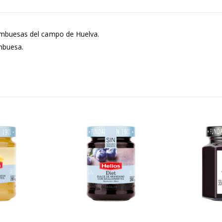
S/
13.20
S/
11.90
S/
15.50
Salsa Hoisin- L
Té de Cerezo Cherry Blossom Display x 20 sobres x 2g c/u
mbuesas del campo de Huelva.
2.27 kg
Battler
mbuesa.
S/
60.60
S/
11.90
S/
71.25