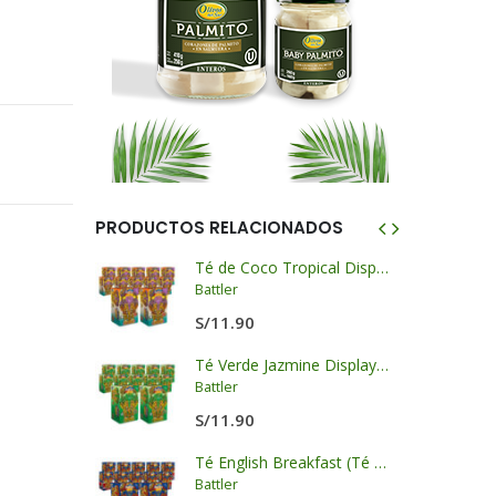
PRODUCTOS RELACIONADOS
Aceite de Ajonjolí Puro - LKK
Té de Coco Tropical Display x 20 sobres x 2g c/u
Battler
S/
11.90
Salsa de Soya Oscura Premium - LKK
Té Verde Jazmine Display x 20 sobres x 2g c/u
Battler
S/
11.90
Salsa de Ostión Panda - LKK
Té English Breakfast (Té Negro) Display x 20 sobres x 2g c/u
Battler