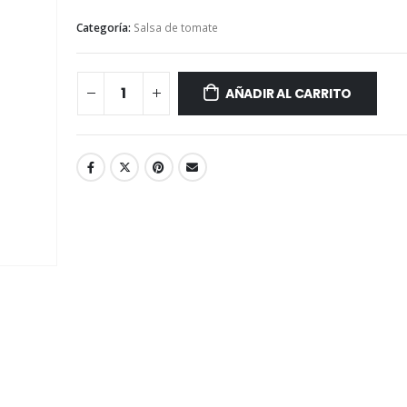
Categoría:
Salsa de tomate
AÑADIR AL CARRITO
Salsa de Ciruela
Té de Coco Tropical Display x 20 sobres x 2g c/u
397 gr
Battler
S/
16.20
S/
11.90
S/
19.00
Té Verde Jazmine Display x 20 sobres x 2g c/u
510 gr
Battler
S/
22.50
S/
11.90
S/
26.50
Té English Breakfast (Té Negro) Display x 20 sobres x 2g c/u
207 ml
Battler