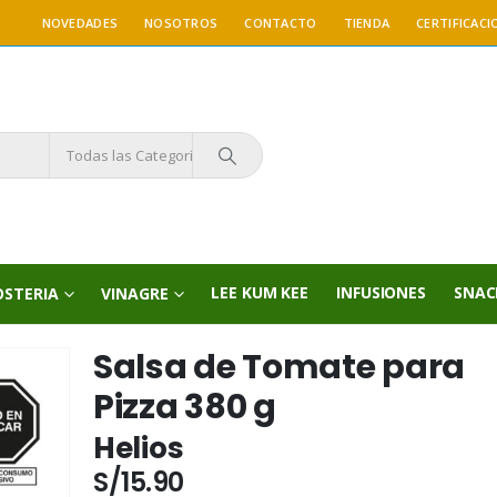
NOVEDADES
NOSOTROS
CONTACTO
TIENDA
CERTIFICACI
Todas las Categorías
LEE KUM KEE
INFUSIONES
SNAC
OSTERIA
VINAGRE
Salsa de Tomate para
Pizza 380 g
Helios
S/
15.90