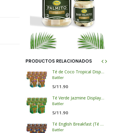
PRODUCTOS RELACIONADOS
 - LKK
Té de Coco Tropical Display x 20 sobres x 2g c/u
Battler
S/
11.90
Salsa de Ostión Panda - LKK
Té Verde Jazmine Display x 20 sobres x 2g c/u
Battler
S/
11.90
Aceite de Ajonjolí Blend con Aceite de Soya - LKK
Té English Breakfast (Té Negro) Display x 20 sobres x 2g c/u
Battler