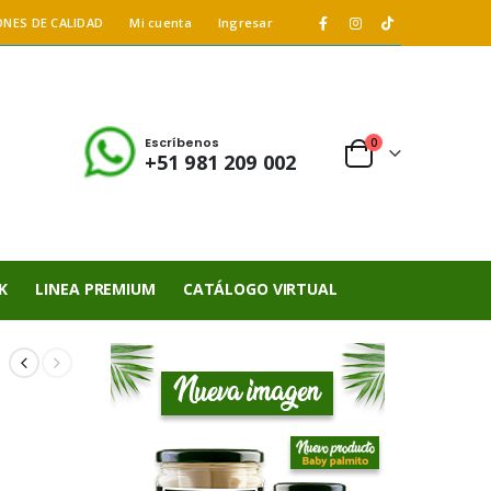
ONES DE CALIDAD
Mi cuenta
Ingresar
Escríbenos
0
+51 981 209 002
K
LINEA PREMIUM
CATÁLOGO VIRTUAL