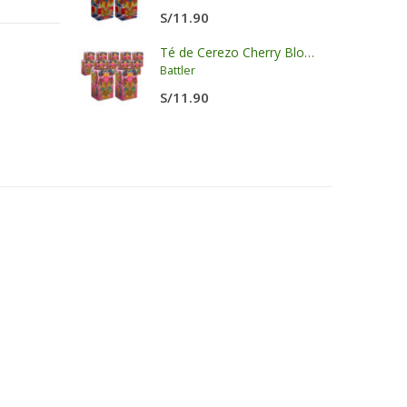
S/
11.90
Salsa de Soya libre de Gluten - LKK
Té de Cerezo Cherry Blossom Display x 20 sobres x 2g c/u
Battler
S/
11.90