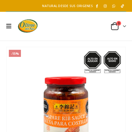
NATURAL DESDE SUS ORIGENES
0
-15%
Salsa Hoisin- LKK
Té de Coco Tropical Display x 20 sobres x 2g c/u
2.27 kg
Battler
S/
60.60
S/
11.90
S/
71.25