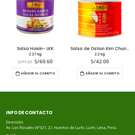
Salsa Hoisin- LKK
Salsa de Ostion Kim Chun – LKK
2.27 kg
2.2 kg
S/
60.60
S/
42.00
S/
71.25
AÑADIR AL CARRITO
AÑADIR AL CARRITO
INFO DE CONTACTO
Dirección:
Av. Los Rosales N°321, Z.I. Huertos de Lurín, Lurín, Lima, Perú.