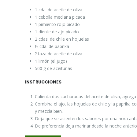
1
cda. de aceite de oliva
1
cebolla mediana picada
1
pimiento rojo picado
1
diente de ajo picado
2
cdas. de chile en hojuelas
½ cda. de paprika
? taza de aceite de oliva
1
limón (el jugo)
500
g
de aceitunas
INSTRUCCIONES
Calienta dos cucharadas del aceite de oliva, agrega 
Combina el ajo, las hojuelas de chile y la paprika co
y mezcla bien.
Deja que se asienten los sabores por una hora antes
De preferencia deja marinar desde la noche anterio