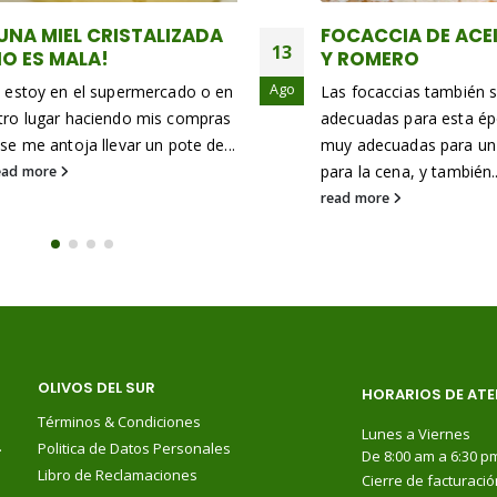
OCACCIA DE ACEITUNAS
TOSTADAS SALUD
13
Y ROMERO
¿Y qué tal un gustito d
Ago
as focaccias también son muy
tarde? Aprende a prepar
decuadas para esta época, son
Tostadas saludables co
uy adecuadas para un brunch o
ingredientes. Solo neces
ara la cena, y también...
Palta, tomate,...
ead more
read more
OLIVOS DEL SUR
HORARIOS DE ATE
Términos & Condiciones
Lunes a Viernes
.
Politica de Datos Personales
De 8:00 am a 6:30 p
Libro de Reclamaciones
Cierre de facturació