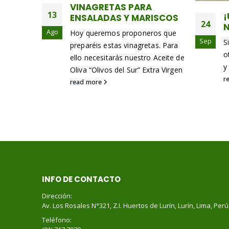
¡UNA MIEL CRISTALIZADA
F
ISCOS
24
13
NO ES MALA!
os que
Sep
Ago
Si estoy en el supermercado o en
L
as. Para
otro lugar haciendo mis compras
a
 Aceite de
y se me antoja llevar un pote de...
m
tra Virgen
p
read more
r
INFO DE CONTACTO
Dirección:
Av. Los Rosales N°321, Z.I. Huertos de Lurín, Lurín, Lima, Perú
Teléfono: