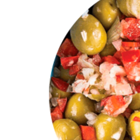
GALLETAS NAVIDEÑAS DE MIEL
DE ABEJA Y JENGIBRE
25/11/2020
24/0
MUFFINS DE ALGARROBINA,
SALVADO DE TRIGO Y MIEL
09/11/2020
¿Tienes dudas sobre por qué
es un aceite de oliva Extra
Virgen, Puro o Virgen?
25/09/2020