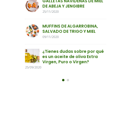
AS DE MIEL
¿Por qué deberíamos tomar
GA
RE
una cucharadita diaria de
DE
aceite de Oliva?
25/
24/09/2020
ROBINA,
MU
 Y MIEL
SA
09/
re por qué
¿T
iva Extra
es 
gen?
Vir
25/09/2020