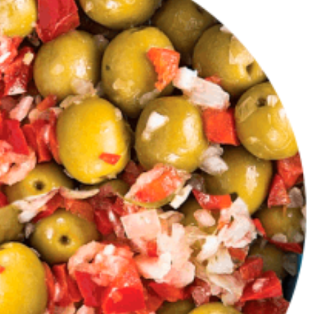
¿Por qué deberíamos tomar
GALLETAS NAVIDEÑ
una cucharadita diaria de
DE ABEJA Y JENGIB
aceite de Oliva?
25/11/2020
9/2020
MUFFINS DE ALGAR
SALVADO DE TRIGO
09/11/2020
¿Tienes dudas sob
es un aceite de ol
Virgen, Puro o Vir
25/09/2020