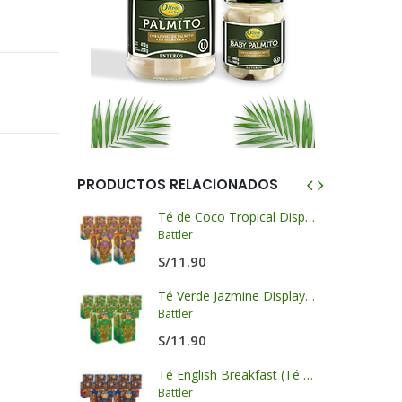
PRODUCTOS RELACIONADOS
KK
Té de Coco Tropical Display x 20 sobres x 2g c/u
Battler
S/
11.90
Salsa de Soya Premium Clara - LKK
Té Verde Jazmine Display x 20 sobres x 2g c/u
nsador
Battler
S/
11.90
Salsa de Ostión Panda - LKK
Té English Breakfast (Té Negro) Display x 20 sobres x 2g c/u
Battler