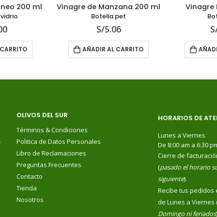
aneo 200 ml
Vinagre de Manzana 200 ml
Vinagre 
vidrio
Botella pet
Bot
00
S/
5.06
S
 CARRITO
AÑADIR AL CARRITO
AÑADI
OLIVOS DEL SUR
HORARIOS DE ATE
Términos & Condiciones
Lunes a Viernes
.
Politica de Datos Personales
De 8:00 am a 6:30 p
Libro de Reclamaciones
Cierre de facturació
Preguntas Frecuentes
(
pasado el horario su
Contacto
siguiente
).
Tienda
Recibe tus pedidos 
Nosotros
de Lunes a Viernes 
Domingo ni feriados