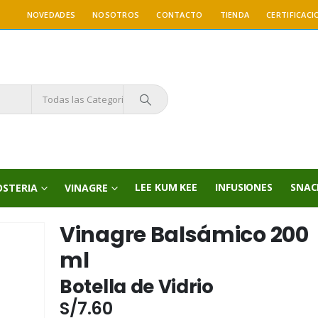
NOVEDADES
NOSOTROS
CONTACTO
TIENDA
CERTIFICACI
Todas las Categorías
LEE KUM KEE
INFUSIONES
SNAC
OSTERIA
VINAGRE
Vinagre Balsámico 200
ml
Botella de Vidrio
S/
7.60