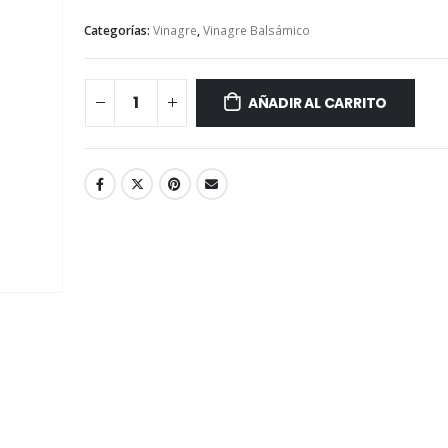
Categorías:
Vinagre
,
Vinagre Balsámico
AÑADIR AL CARRITO
Salsa Hoisin- L
Té de Coco Tropical Display x 20 sobres x 2g c/u
397 gr
Battler
S/
16.60
S/
11.90
S/
19.50
Té Verde Jazmine Display x 20 sobres x 2g c/u
150 ml con dispe
Battler
S/
15.70
S/
11.90
S/
18.50
Té English Breakfast (Té Negro) Display x 20 sobres x 2g c/u
255 gr
Battler