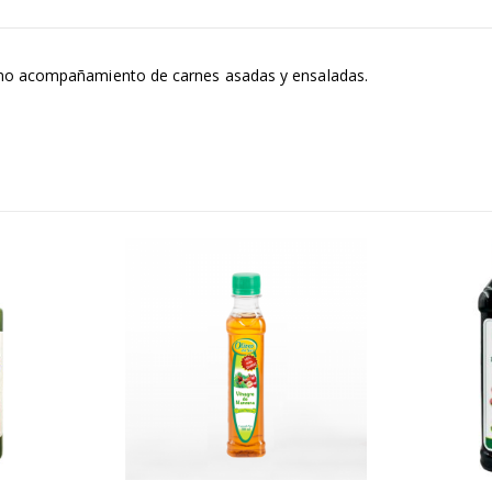
S/
13.20
S/
11.90
S/
15.50
Salsa para Costi
Té de Cerezo Cherry Blossom Display x 20 sobres x 2g c/u
omo acompañamiento de carnes asadas y ensaladas.
397 gr
Battler
S/
21.30
S/
11.90
S/
25.00