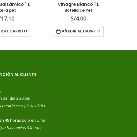
Balsámico 1 L
Vinagre Blanco 1 L
ella pet
Botella de Pet
/
17.10
S/
4.00
R AL CARRITO
AÑADIR AL CARRITO
NCIÓN AL CLIENTE
m
n del día 3:30 pm
 pedido se registra al día
en 48 horas sólo en Lima
(
no hay envíos Sábado,
).