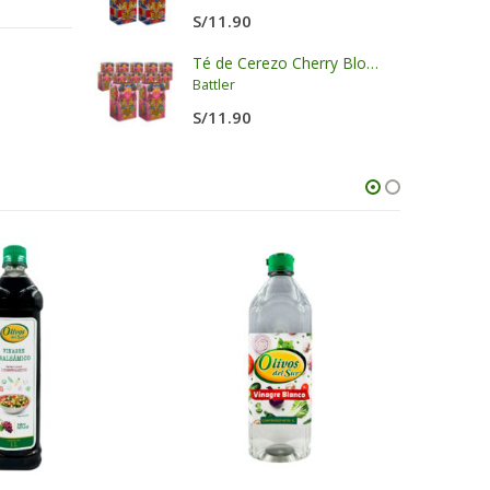
S/
11.90
llas - LKK
Té de Cerezo Cherry Blossom Display x 20 sobres x 2g c/u
Battler
S/
11.90