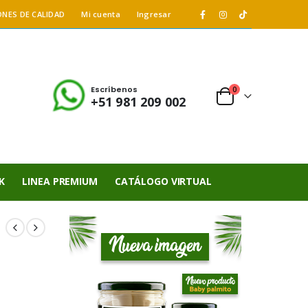
ONES DE CALIDAD
Mi cuenta
Ingresar
Escríbenos
0
+51 981 209 002
K
LINEA PREMIUM
CATÁLOGO VIRTUAL