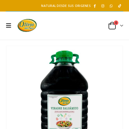
NATURAL DESDE SUS ORIGENES
0
Salsa de Ostión Panda - LKK
Té de Coco Tropical Display x 20 sobres x 2g c/u
255 gr
Battler
S/
13.20
S/
11.90
S/
15.50