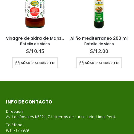
Vinagre de Sidra de Manzana 500 ml
Aliño mediterraneo 200 ml
Botella de Vidrio
Botella de vidrio
S/
10.45
S/
12.00
AÑADIR AL CARRITO
AÑADIR AL CARRITO
INFO DE CONTACTO
Dirección:
Av. Los Rosales N°321, Z.I. Huertos de Lurín, Lurín, Lima, Perú.
Teléfono:
(01) 717 7979