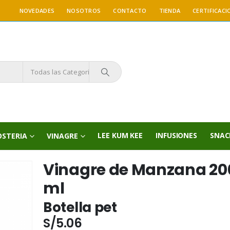
NOVEDADES
NOSOTROS
CONTACTO
TIENDA
CERTIFICACI
Todas las Categorías
LEE KUM KEE
INFUSIONES
SNAC
OSTERIA
VINAGRE
Vinagre de Manzana 20
ml
Botella pet
S/
5.06