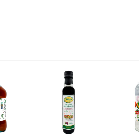
S/
21.30
S/
11.90
S/
23.75
Salsa de Ciruela
Té de Cerezo Cherry Blossom Display x 20 sobres x 2g c/u
397 gr
Battler
S/
16.20
S/
11.90
S/
19.00