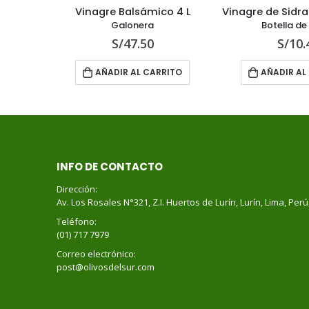
Vinagre Balsámico 4 L
Vinagre de Sidra de Manzana 500 ml
Galonera
Botella de Vidrio
S/
47.50
S/
10.45
AÑADIR AL CARRITO
AÑADIR AL CARRITO
INFO DE CONTACTO
Dirección:
Av. Los Rosales N°321, Z.I. Huertos de Lurín, Lurín, Lima, Perú
Teléfono:
(01) 717 7979
Correo electrónico:
post@olivosdelsur.com