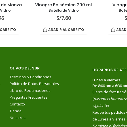
Vinagre Balsámico 200 ml
Vinagre Blanco 1 L
Botella de Vidrio
Botella de Pet
S/
7.60
S/
4.00
AÑADIR AL CARRITO
AÑADIR AL CARRITO
OLIVOS DEL SUR
HORARIOS DE ATE
Términos & Condiciones
Lunes a Viernes
.
Politica de Datos Personales
De 8:00 am a 6:30 p
Libro de Reclamaciones
Cierre de facturació
Preguntas Frecuentes
(
pasado el horario su
Contacto
siguiente
).
Tienda
Recibe tus pedidos 
Nosotros
de Lunes a Viernes 
Domingo ni feriados