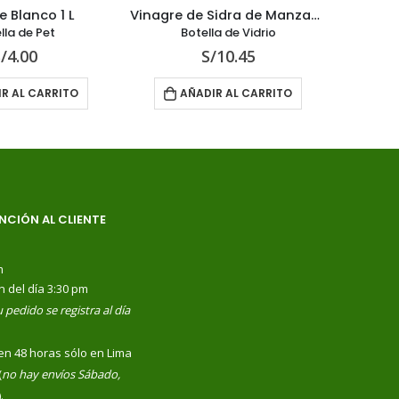
Vinagre de Sidra de Manzana con la Madre – Artesanal x 500 ml
Vinagre Tinto 1 
Botella de Vidrio
Botella de Pet
S/
10.45
S/
4.00
AÑADIR AL CARRITO
AÑADIR AL CARRI
NCIÓN AL CLIENTE
m
n del día 3:30 pm
 pedido se registra al día
en 48 horas sólo en Lima
(
no hay envíos Sábado,
).