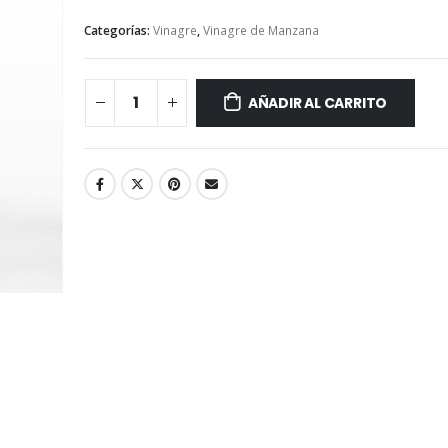
Categorías:
Vinagre
,
Vinagre de Manzana
AÑADIR AL CARRITO
Marinado de Po
Té de Coco Tropical Display x 20 sobres x 2g c/u
410 ml
Battler
S/
32.30
S/
11.90
S/
38.00
Té Verde Jazmine Display x 20 sobres x 2g c/u
207 ml
Battler
S/
25.00
S/
11.90
S/
29.50
Salsa Mensi - L
Té English Breakfast (Té Negro) Display x 20 sobres x 2g c/u
368 gr
Battler