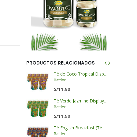
PRODUCTOS RELACIONADOS
llo- LKK
Té de Coco Tropical Display x 20 sobres x 2g c/u
Battler
S/
11.90
Aceite de Ajonjolí Puro - LKK
Té Verde Jazmine Display x 20 sobres x 2g c/u
Battler
S/
11.90
KK
Té English Breakfast (Té Negro) Display x 20 sobres x 2g c/u
Battler