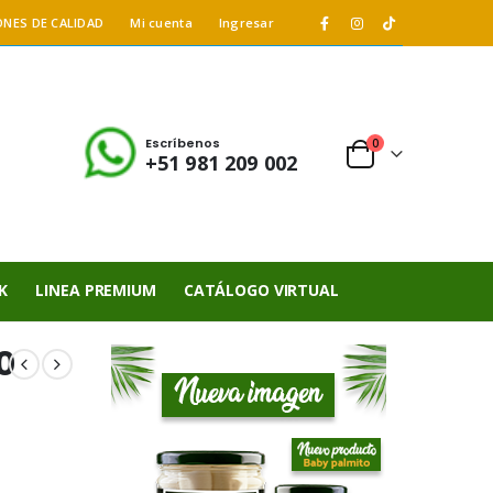
ONES DE CALIDAD
Mi cuenta
Ingresar
Escríbenos
0
+51 981 209 002
K
LINEA PREMIUM
CATÁLOGO VIRTUAL
0