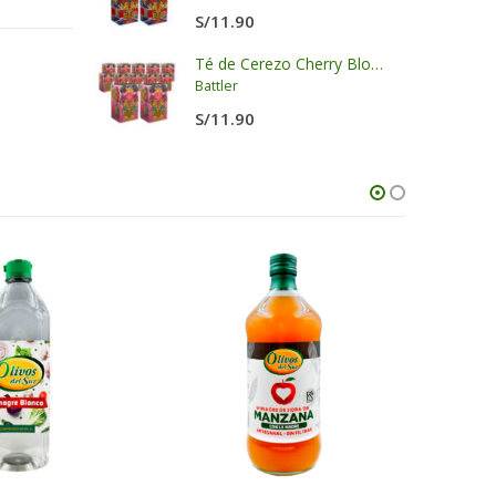
S/
11.90
 - LKK
Té de Cerezo Cherry Blossom Display x 20 sobres x 2g c/u
Battler
S/
11.90